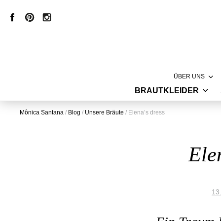
ÜBER UNS
BRAUTKLEIDER
LABEL
HAUTE COUTURE
MÔNICA SANT
Mônica Santana
/
Blog
/
Unsere Bräute
/
Elena’s dress
VINTAGE BRAUTKLEIDER
CREATION
KURZE BRAUTKLEIDER
PRODUKTION
Ele
STANDESAMTKLEIDER
STORE
BRAUTMODE MIT SPITZE
13
INSPIRATION