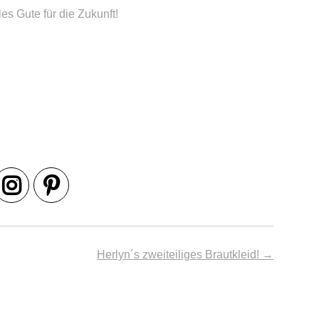
s Gute für die Zukunft!
Herlyn´s zweiteiliges Brautkleid!
→
Beitrags-
Navigation