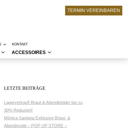
TERMIN VEREINBAREN
S
KONTAKT
ACCESSOIRES
RONA-UPDATE
BRAUTACCESSOIRES
SERE BRÄUTE
NKLEIDER
ABENDMODE ACCESSOIRES
LLEKTIONEN
LIER
LETZTE BEITRÄGE
 TRAUMKLEID ENTSTEHT
Lagerverkauf! Braut-& Abendkleider bis zu
30% Reduziert!
Mônica Santana Exklusive Braut- &
Abendmode – POP UP STORE –