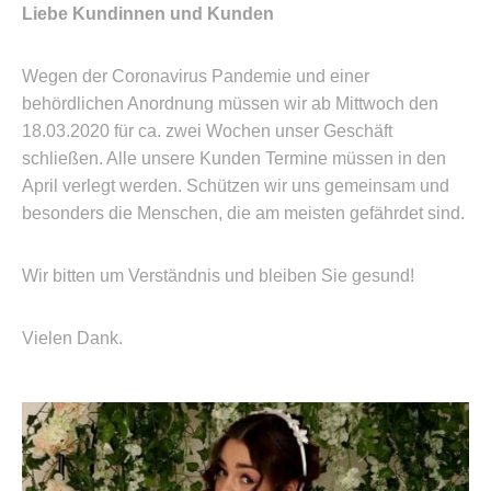
Wegen der Coronavirus Pandemie und einer
behördlichen Anordnung müssen wir ab Mittwoch den
18.03.2020 für ca. zwei Wochen unser Geschäft
schließen. Alle unsere Kunden Termine müssen in den
April verlegt werden. Schützen wir uns gemeinsam und
besonders die Menschen, die am meisten gefährdet sind.
Wir bitten um Verständnis und bleiben Sie gesund!
Vielen Dank.