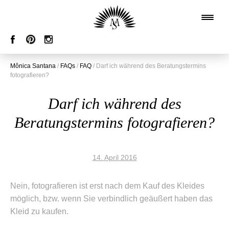
Mônica Santana
/
FAQs
/
FAQ
/
Darf ich während des Beratungstermins
fotografieren?
Darf ich während des
Beratungstermins fotografieren?
14. April 2016
Nein, fotografieren ist erst nach dem Kauf des Kleides
möglich, bzw. wenn Sie verbindlich geäußert haben das
Kleid zu kaufen.