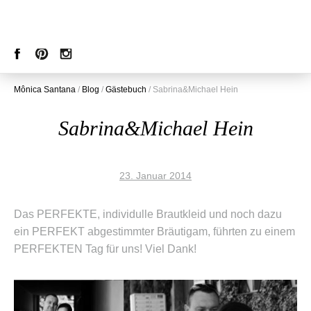
Mônica Santana
/
Blog
/
Gästebuch
/
Sabrina&Michael Hein
Sabrina&Michael Hein
23. Januar 2014
Das PERFEKTE, individulle Brautkleid und noch dazu
ein PERFEKT abgestimmter Bräutigam, führten zu einem
PERFEKTEN Tag für uns! Viel Dank!