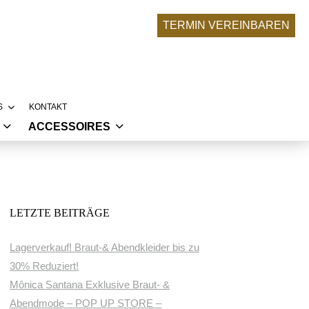
TERMIN VEREINBAREN
S
KONTAKT
ACCESSOIRES
RONA-UPDATE
BRAUTACCESSOIRES
SERE BRÄUTE
NKLEIDER
ABENDMODE ACCESSOIRES
LLEKTIONEN
LIER
LETZTE BEITRÄGE
 TRAUMKLEID ENTSTEHT
Lagerverkauf! Braut-& Abendkleider bis zu
30% Reduziert!
Mônica Santana Exklusive Braut- &
Abendmode – POP UP STORE –