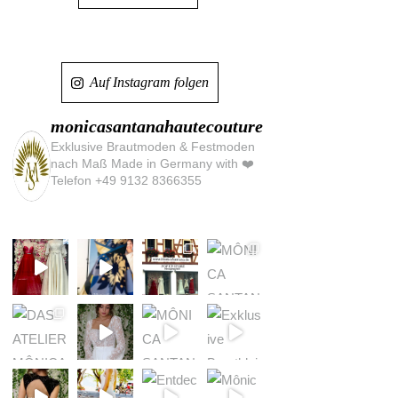
Auf Instagram folgen
monicasantanahautecouture
Exklusive Brautmoden & Festmoden
nach Maß Made in Germany with ❤️
Telefon +49 9132 8366355