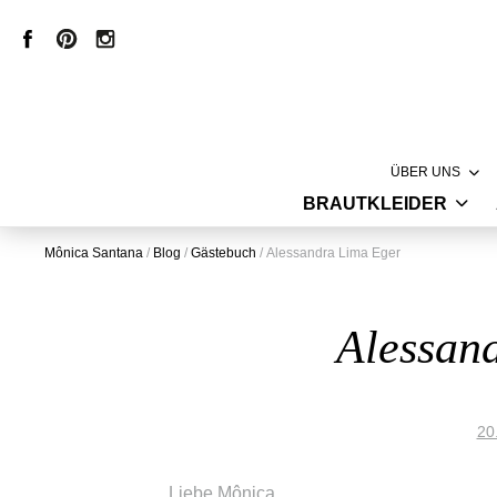
ÜBER UNS
BRAUTKLEIDER
LABEL
HAUTE COUTURE
MÔNICA SANT
Mônica Santana
/
Blog
/
Gästebuch
/
Alessandra Lima Eger
VINTAGE BRAUTKLEIDER
CREATION
KURZE BRAUTKLEIDER
PRODUKTION
Alessan
STANDESAMTKLEIDER
STORE
BRAUTMODE MIT SPITZE
20
INSPIRATION
Liebe Mônica,