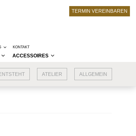
TERMIN VEREINBAREN
S
KONTAKT
ACCESSOIRES
RONA-UPDATE
BRAUTACCESSOIRES
SERE BRÄUTE
 ENTSTEHT
ATELIER
ALLGEMEIN
NKLEIDER
ABENDMODE ACCESSOIRES
LLEKTIONEN
LIER
 TRAUMKLEID ENTSTEHT