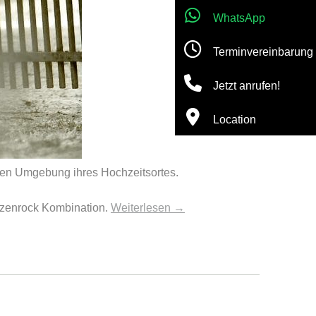
WhatsApp
Terminvereinbarung
Jetzt anrufen!
Location
alen Umgebung ihres Hochzeitsortes.
itzenrock Kombination.
Weiterlesen
→