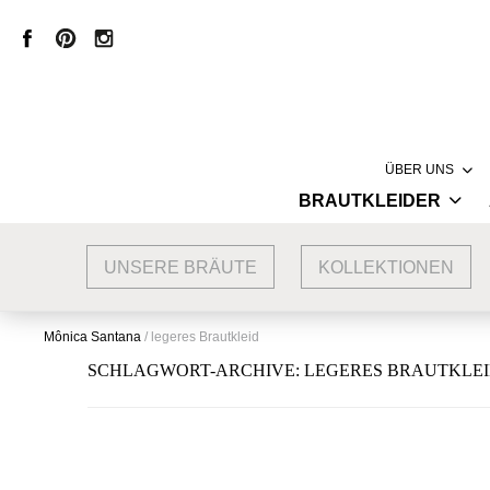
ÜBER UNS
BRAUTKLEIDER
LABEL
HAUTE COUTURE
MÔNICA SANT
UNSERE BRÄUTE
KOLLEKTIONEN
VINTAGE BRAUTKLEIDER
CREATION
KURZE BRAUTKLEIDER
PRODUKTION
Mônica Santana
/
legeres Brautkleid
STANDESAMTKLEIDER
STORE
SCHLAGWORT-ARCHIVE:
LEGERES BRAUTKLE
BRAUTMODE MIT SPITZE
INSPIRATION