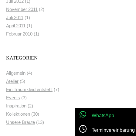
Juli 2012
(1)
November 2011
(2)
Juli 2011
(1)
April 2011
(1)
Februar 2010
(1)
KATEGORIEN
Allgemein
(4)
Atelier
(5)
WhatsApp
Ein Traumkleid entsteht
(7)
Events
(3)
Terminvereinbarung
Inspiration
(2)
Kollektionen
(30)
Jetzt anrufen!
Unsere Bräute
(13)
Location