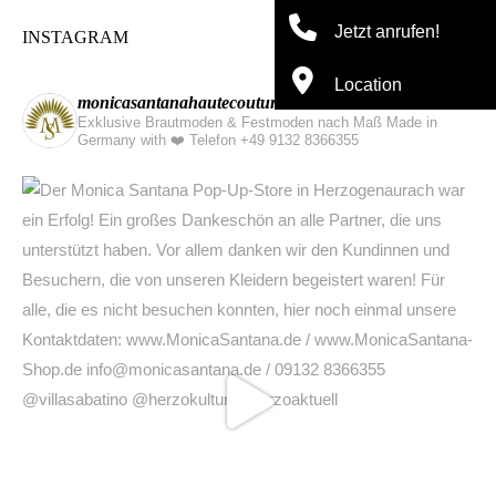
INSTAGRAM
monicasantanahautecouture
Exklusive Brautmoden & Festmoden nach Maß Made in
Germany with ❤️
Telefon +49 9132 8366355