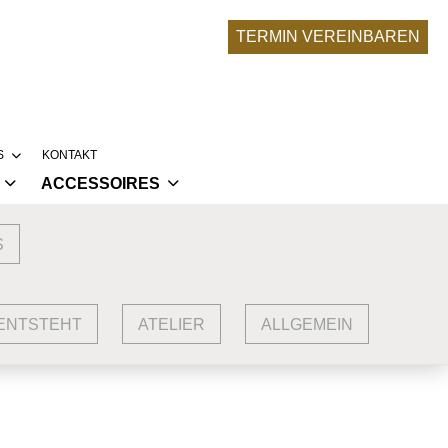
TERMIN VEREINBAREN
S
KONTAKT
ACCESSOIRES
RONA-UPDATE
BRAUTACCESSOIRES
SERE BRÄUTE
S
NKLEIDER
ABENDMODE ACCESSOIRES
LLEKTIONEN
LIER
 ENTSTEHT
ATELIER
ALLGEMEIN
 TRAUMKLEID ENTSTEHT