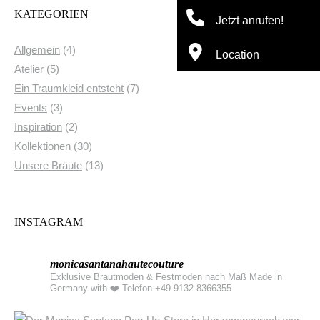
KATEGORIEN
Allgemein
(4)
Atelier
(5)
Ein Traumkleid entsteht
(7)
Events
(3)
Inspiration
(2)
Kollektionen
(30)
Unsere Bräute
(13)
INSTAGRAM
monicasantanahautecouture
Exklusive Brautmoden & Festmoden nach Maß Made in
Germany with ❤️
Telefon +49 9132 8366355