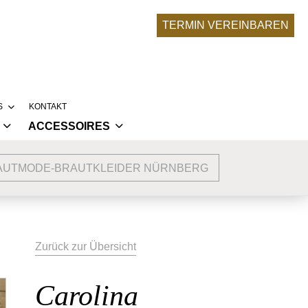
TERMIN VEREINBAREN
S
KONTAKT
ACCESSOIRES
RONA-UPDATE
BRAUTACCESSOIRES
SERE BRÄUTE
AUTMODE-BRAUTKLEIDER NÜRNBERG
NKLEIDER
ABENDMODE ACCESSOIRES
LLEKTIONEN
LIER
 TRAUMKLEID ENTSTEHT
Zurück zur Übersicht
Carolina