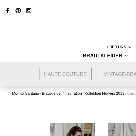
ÜBER UNS
BRAUTKLEIDER
LABEL
HAUTE COUTURE
MÔNICA SANT
HAUTE COUTURE
VINTAGE-BR
VINTAGE BRAUTKLEIDER
CREATION
KURZE BRAUTKLEIDER
PRODUKTION
Mônica Santana
/
Brautkleider
/
Inspiration
/
Kollektion Flowers 2013
/
Caro
STANDESAMTKLEIDER
STORE
BRAUTMODE MIT SPITZE
INSPIRATION