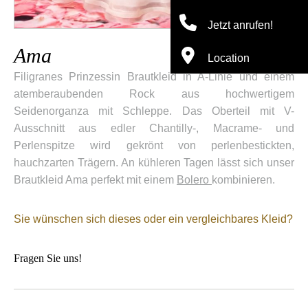
Jetzt anrufen!
Ama
Location
Filigranes Prinzessin Brautkleid in A-Linie und einem
atemberaubenden Rock aus hochwertigem
Seidenorganza mit Schleppe. Das Oberteil mit V-
Ausschnitt aus edler Chantilly-, Macrame- und
Perlenspitze wird gekrönt von perlenbestickten,
hauchzarten Trägern. An kühleren Tagen lässt sich unser
Brautkleid Ama perfekt mit einem
Bolero
kombinieren.
Sie wünschen sich dieses oder ein vergleichbares Kleid?
Fragen Sie uns!