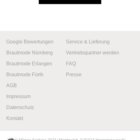
Google Bewertungen
Service & Lieferung
Brautmode Nürnberg
Vertriebspartner werden
Brautmode Erlangen
FAQ
Brautmode Fürth
Presse
AGB
Impressum
Datenschutz
Kontakt
© Mônica Santana 2023 | Montrealstr. 2| 91074 Herzogenaurach|