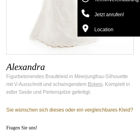
Jetzt anrufen!
Location
Alexandra
Figurbetonendes Brautkleid in Meerjungfrau-Silhouette
mit V-Ausschnitt und schwingendem
Bolero
. Komplett in
edler Seide und Perlenspitze gefertigt.
Sie wünschen sich dieses oder ein vergleichbares Kleid?
Fragen Sie uns!