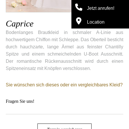
Jetzt anrufen!
Caprice
Location
Bodenlanges Brautkleid in schmaler A-Linie aus
hochwertigem Chiffon mit Schleppe. Das Oberteil besticht
durch hauchzarte, lange Ärmel aus feinster Chantilly
Spitze und einem schmeichelnden U-Boot Ausschnitt.
Der romantische Rückenausschnitt wird durch einen
Spitzeneinsatz mit Knöpfen verschlossen.
Sie wünschen sich dieses oder ein vergleichbares Kleid?
Fragen Sie uns!