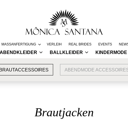
Springe
MASSANFERTIGUNG
VERLEIH
REAL BRIDES
EVENTS
NEW
zum
ABENDKLEIDER
BALLKLEIDER
KINDERMODE
Inhalt
PERSÖNLICHE BERATUNG
CO
RIO
BALLKLEIDER
TAUFKLEIDER
ANA
ABLAUF MASSANFERTIGUNG
UN
MASSKONFEKTION
BRAUTACCESSOIRES
ABENDMODE ACCESSOIRE
MONACO
BLUMENMÄDCHE
ANPROBE
KO
BUTTERFLY
ATE
DUBAI
EIN
INSPIRATION
Brautjacken