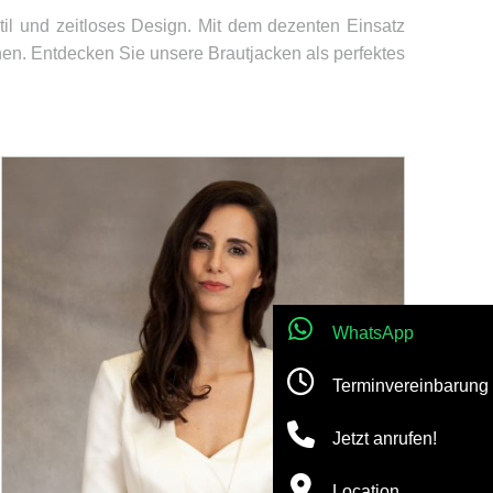
Stil und zeitloses Design. Mit dem dezenten Einsatz
hen. Entdecken Sie unsere Brautjacken als perfektes
WhatsApp
Terminvereinbarung
Jetzt anrufen!
Location