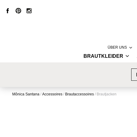
ÜBER UNS
BRAUTKLEIDER
LABEL
HAUTE COUTURE
MÔNICA SANT
VINTAGE BRAUTKLEIDER
CREATION
KURZE BRAUTKLEIDER
PRODUKTION
Mônica Santana
/
Accessoires
/
Brautaccessoires
/
Brautjacken
STANDESAMTKLEIDER
STORE
BRAUTMODE MIT SPITZE
INSPIRATION