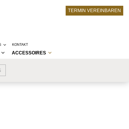
TERMIN VEREINBAREN
S
KONTAKT
ACCESSOIRES
RONA-UPDATE
BRAUTACCESSOIRES
SERE BRÄUTE
S
NKLEIDER
ABENDMODE ACCESSOIRES
LLEKTIONEN
LIER
 TRAUMKLEID ENTSTEHT