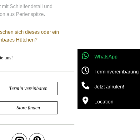
 mit Schleifendetail und
ion aus Perlenspitze.
schen sich dieses oder ein
chbares Hütchen?
WhatsApp
ie uns!
Terminvereinbarung
Jetzt anrufen!
Termin vereinbaren
Location
Store finden