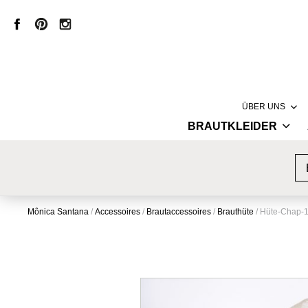
ÜBER UNS
BRAUTKLEIDER
LABEL
HAUTE COUTURE
MÔNICA SANT
VINTAGE BRAUTKLEIDER
CREATION
KURZE BRAUTKLEIDER
PRODUKTION
Mônica Santana
/
Accessoires
/
Brautaccessoires
/
Brauthüte
/
Hüte-Chap-
STANDESAMTKLEIDER
STORE
BRAUTMODE MIT SPITZE
INSPIRATION