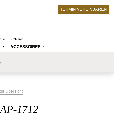
TERMIN VEREINBAREN
S
KONTAKT
ACCESSOIRES
RONA-UPDATE
BRAUTACCESSOIRES
SERE BRÄUTE
S
NKLEIDER
ABENDMODE ACCESSOIRES
LLEKTIONEN
LIER
 TRAUMKLEID ENTSTEHT
zur Übersicht
AP-1712