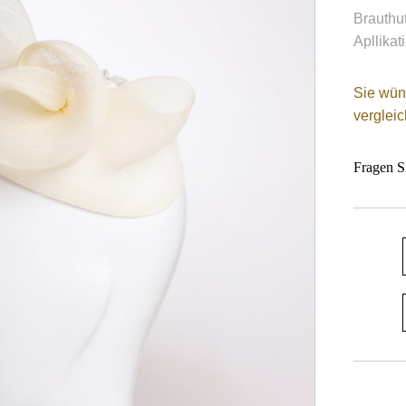
Brauthut
Apllikat
Sie wün
verglei
Fragen S