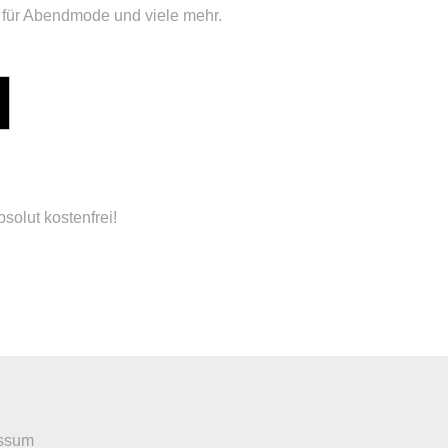
 für Abendmode und viele mehr.
solut kostenfrei!
ssum