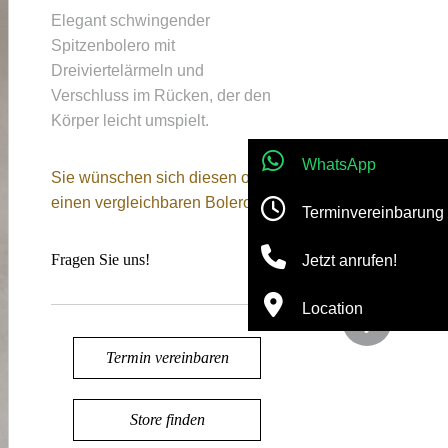
Elegant schwingender
Spitzenbolero mit
Dreiviertelärmeln und
Verschluss im Rücken, der den
Körper leicht umspielt.
WhatsApp
Sie wünschen sich diesen oder
einen vergleichbaren Bolero?
Terminvereinbarung
Fragen Sie uns!
Jetzt anrufen!
Location
Termin vereinbaren
Store finden