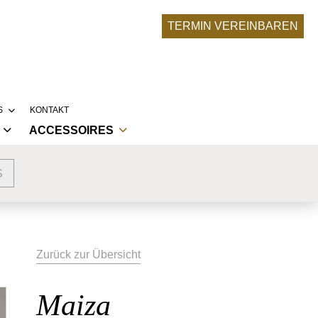
TERMIN VEREINBAREN
S
KONTAKT
ACCESSOIRES
RONA-UPDATE
BRAUTACCESSOIRES
SERE BRÄUTE
S
NKLEIDER
ABENDMODE ACCESSOIRES
LLEKTIONEN
LIER
 TRAUMKLEID ENTSTEHT
Zurück zur Übersicht
Maiza