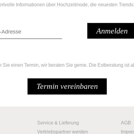
ertvolle Informationen über Hochzeitmode, die neuesten Trends
n Sie einen Termin, wir beraten Sie gerne. Die Estberatung ist ab
Termin vereinbaren
Service & Lieferung
AGB
Vertriebspartner werden
Impre