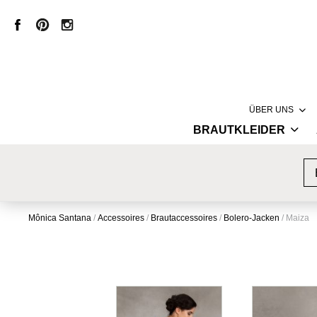
ÜBER UNS
BRAUTKLEIDER
LABEL
HAUTE COUTURE
MÔNICA SANT
VINTAGE BRAUTKLEIDER
CREATION
KURZE BRAUTKLEIDER
PRODUKTION
Mônica Santana
/
Accessoires
/
Brautaccessoires
/
Bolero-Jacken
/
Maiza
STANDESAMTKLEIDER
STORE
BRAUTMODE MIT SPITZE
INSPIRATION