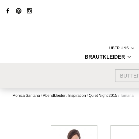
ÜBER UNS
BRAUTKLEIDER
LABEL
HAUTE COUTURE
MÔNICA SANT
BUTTE
VINTAGE BRAUTKLEIDER
CREATION
KURZE BRAUTKLEIDER
PRODUKTION
Mônica Santana
/
Abendkleider
/
Inspiration
/
Quiet Night 2015
/
Tamana
STANDESAMTKLEIDER
STORE
BRAUTMODE MIT SPITZE
INSPIRATION