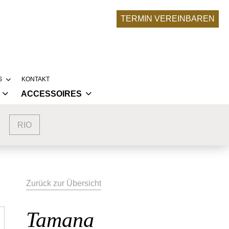
TERMIN VEREINBAREN
S
KONTAKT
ACCESSOIRES
RONA-UPDATE
BRAUTACCESSOIRES
SERE BRÄUTE
RIO
NKLEIDER
ABENDMODE ACCESSOIRES
LLEKTIONEN
LIER
 TRAUMKLEID ENTSTEHT
Zurück zur Übersicht
Tamana